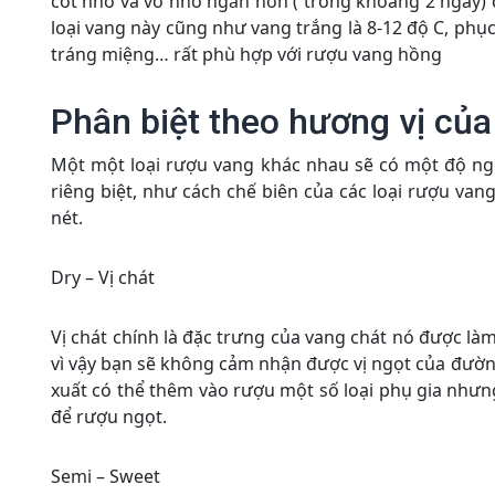
cốt nho và vỏ nho ngắn hơn ( trong khoảng 2 ngày) đ
loại vang này cũng như vang trắng là 8-12 độ C, ph
tráng miệng… rất phù hợp với rượu vang hồng
Phân biệt theo hương vị củ
Một một loại rượu vang khác nhau sẽ có một độ ng
riêng biệt, như cách chế biên của các loại rượu van
nét.
Dry – Vị chát
Vị chát chính là đặc trưng của vang chát nó được là
vì vậy bạn sẽ không cảm nhận được vị ngọt của đường
xuất có thể thêm vào rượu một số loại phụ gia nhưn
để rượu ngọt.
Semi – Sweet