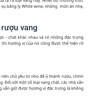
ã tạ ra loại vang này. Nhiệt độ thưởng thức
ục vụ bằng ly White wine, những món ăn nhẹ,
a rượu vang
ọt – chát khác nhau và có những đặc trưng
g thì hương vị của nó cũng được thể hiện rõ
m nên chủ yều từ nho để ủ thành rượu, chính
. Đối với một số loại vang chát, các nhà sản
g vẫn giữ được hương vị đặc trưng là không