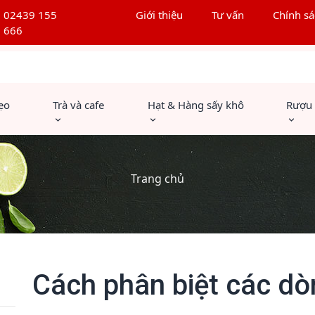
02439 155
Giới thiệu
Tư vấn
Chính sá
666
ẹo
Trà và cafe
Hạt & Hàng sấy khô
Rượu
Trang chủ
Cách phân biệt các dò