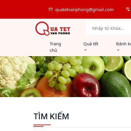
quatetvanphong@gmail.com
Trang
Quà tết
Bánh k
chủ
TÌM KIẾM