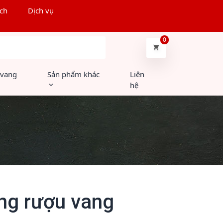
ch
Dịch vụ
0
Tìm kiếm
 vang
Sản phẩm khác
Liên
hệ
ng rượu vang