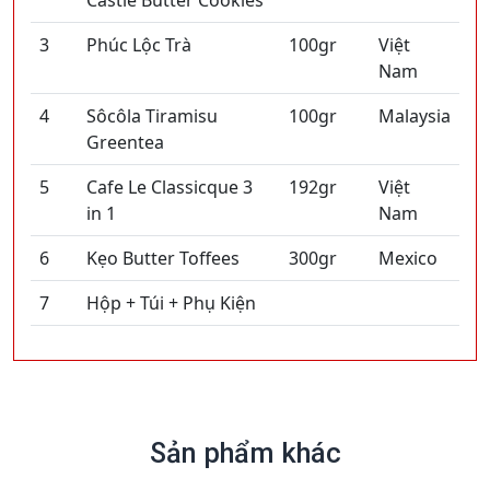
Castle Butter Cookies
3
Phúc Lộc Trà
100gr
Việt
Nam
4
Sôcôla Tiramisu
100gr
Malaysia
Greentea
5
Cafe Le Classicque 3
192gr
Việt
in 1
Nam
6
Kẹo Butter Toffees
300gr
Mexico
7
Hộp + Túi + Phụ Kiện
Sản phẩm khác