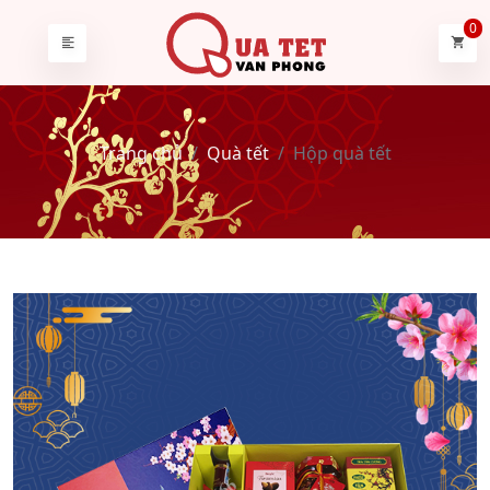
0
Trang chủ
Quà tết
Hộp quà tết