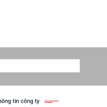
Đăng ký nhận bản tin
hông tin công ty