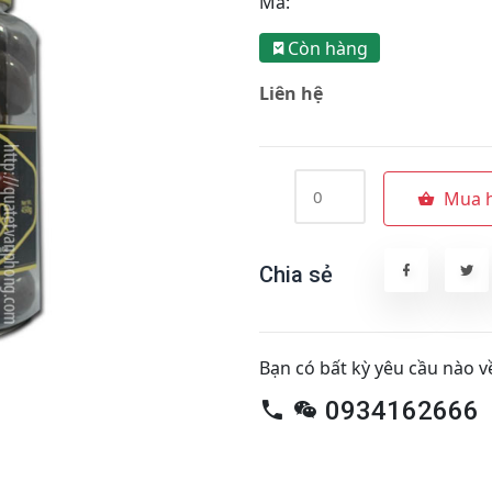
Mã:
Còn hàng
Liên hệ
Mua 
Chia sẻ
Bạn có bất kỳ yêu cầu nào v
0934162666