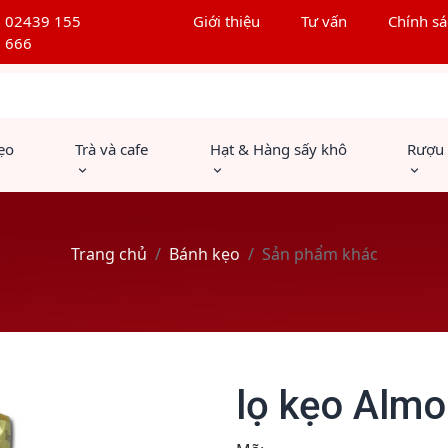
02439 155
Giới thiệu
Tư vấn
Chính sá
666
ẹo
Trà và cafe
Hạt & Hàng sấy khô
Rượu
Trang chủ
Bánh kẹo
Sản phẩm khác
lọ kẹo Alm