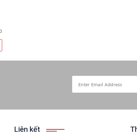
0
Liên kết
T