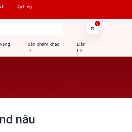
ch
Dịch vụ
0
Tìm kiếm
 vang
Sản phẩm khác
Liên
hệ
ond nâu