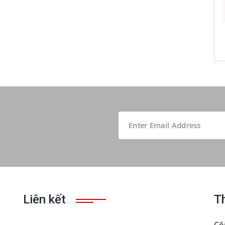
Liên kết
T
Cô