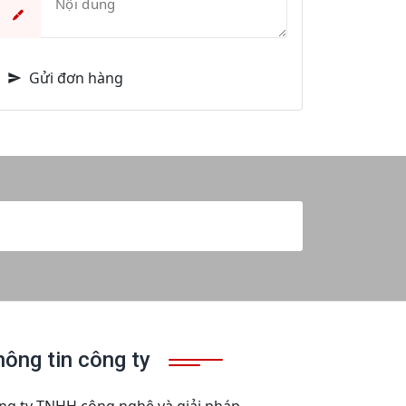
Gửi đơn hàng
Đăng ký nhận bản tin
hông tin công ty
ng ty TNHH công nghệ và giải pháp