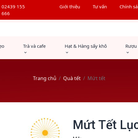
02439 155
Giới thiệu
Tư vấn
Chính sá
666
ẹo
Trà và cafe
Hạt & Hàng sấy khô
Rượu
Trang chủ
Quà tết
Mứt tết
Mứt Tết Lục