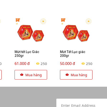
Mứt tết Lục Giác
Mứt Tết Lục giác
250gr
200gr
61.000 đ
50.000 đ
0
250
250
Mua hàng
Mua hàng