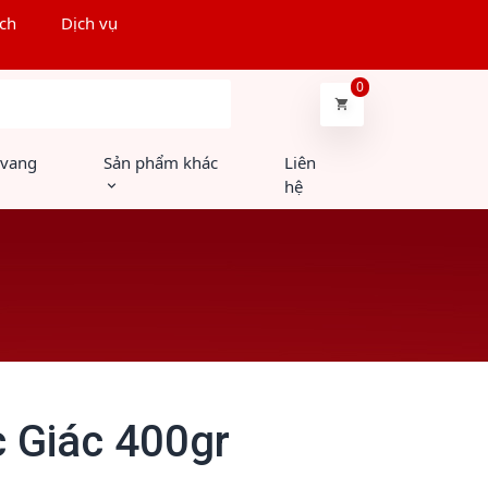
ch
Dịch vụ
0
Tìm kiếm
 vang
Sản phẩm khác
Liên
hệ
 Giác 400gr