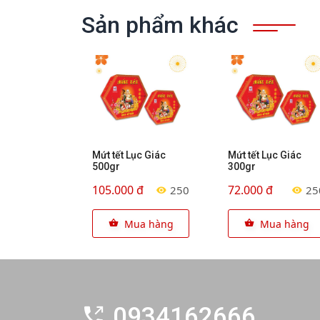
Sản phẩm khác
Mứt tết Lục Giác
Mứt tết Lục Giác
500gr
300gr
105.000 đ
72.000 đ
250
25
Mua hàng
Mua hàng
0934162666