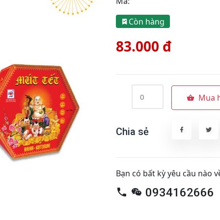
Mã:
Còn hàng
83.000 đ
Mua 
Chia sẻ
Bạn có bất kỳ yêu cầu nào v
0934162666