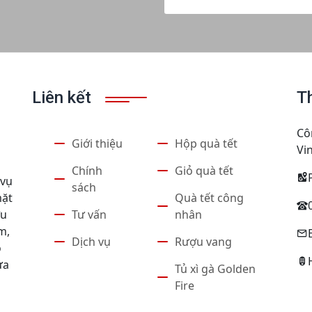
Liên kết
T
Cô
Giới thiệu
Hộp quà tết
Vi
Chính
Giỏ quà tết
 vụ
sách
Quà tết công
mặt
Tư vấn
nhân
ợu
m,
Dịch vụ
Rượu vang
ỏ
ưa
Tủ xì gà Golden
Fire