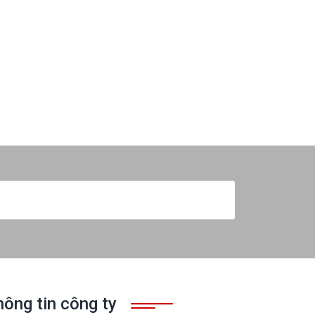
Đăng ký nhận bản tin
hông tin công ty