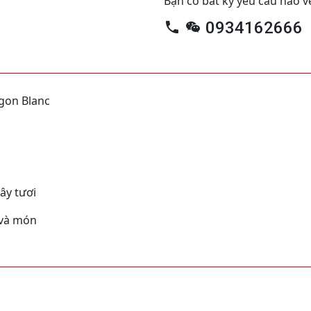
Bạn có bất kỳ yêu cầu nào v
0934162666
gon Blanc
ây tươi
 và món