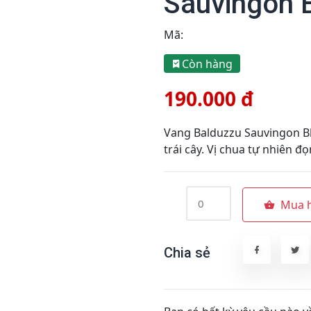
Sauvingon 
Mã:
Còn hàng
190.000 đ
Vang Balduzzu Sauvingon B
trái cây. Vị chua tự nhiên đ
Mua 
Chia sẻ