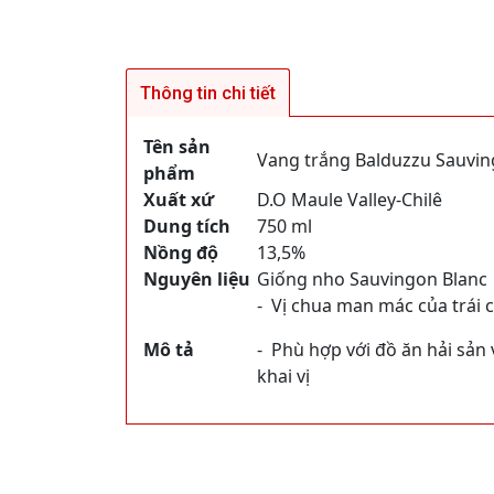
Thông tin chi tiết
Tên sản
Vang trắng Balduzzu Sauvin
phẩm
Xuất xứ
D.O Maule Valley-Chilê
Dung tích
750 ml
Nồng độ
13,5%
Nguyên liệu
Giống nho Sauvingon Blanc
- Vị chua man mác của trái c
Mô tả
- Phù hợp với đồ ăn hải sản
khai vị