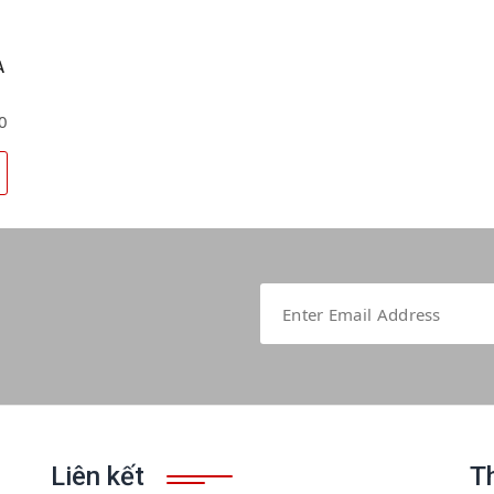
A
0
Liên kết
T