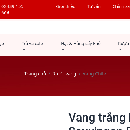
02439 155
Giới thiệu
Tư vấn
Chính sá
666
ẹo
Trà và cafe
Hạt & Hàng sấy khô
Rượu
Trang chủ
Rượu vang
Vang Chile
Vang trắng