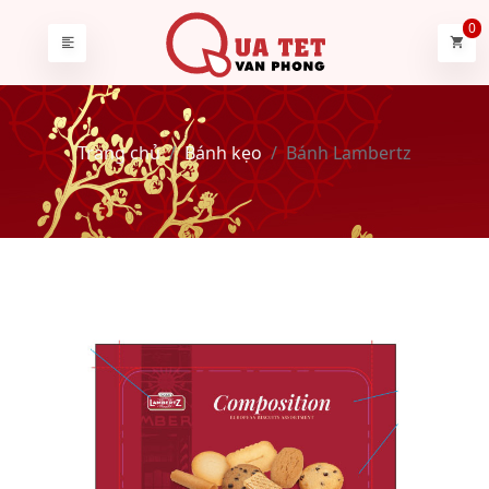
0
Trang chủ
Bánh kẹo
Bánh Lambertz