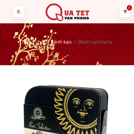
0
Trang chủ
Bánh kẹo
Bánh Lambertz