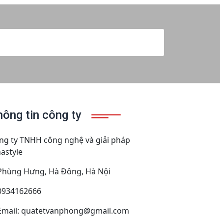
Đăng ký nhận bản tin
hông tin công ty
ng ty TNHH công nghệ và giải pháp
nastyle
Phùng Hưng, Hà Đông, Hà Nội
0934162666
Email: quatetvanphong@gmail.com