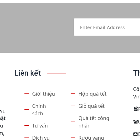
Liên kết
T
Cô
Giới thiệu
Hộp quà tết
Vi
Chính
Giỏ quà tết
 vụ
sách
Quà tết công
mặt
Tư vấn
nhân
ợu
m,
Dịch vụ
Rượu vang