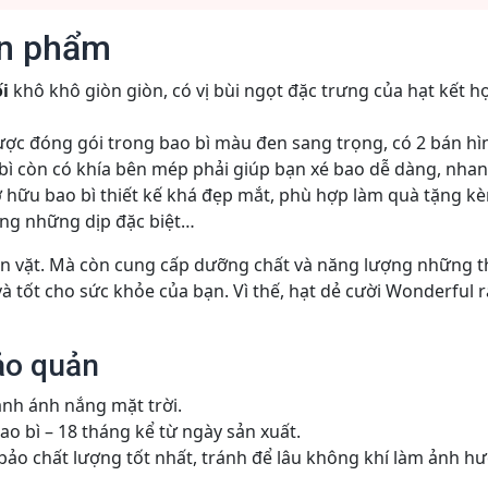
ản phẩm
ối
khô khô giòn giòn, có vị bùi ngọt đặc trưng của hạt kết
ợc đóng gói trong bao bì màu đen sang trọng, có 2 bán hì
bì còn có khía bên mép phải giúp bạn xé bao dễ dàng, nha
 hữu bao bì thiết kế khá đẹp mắt, phù hợp làm quà tặng kèm
ệng những dịp đặc biệt…
ăn vặt. Mà còn cung cấp dưỡng chất và năng lượng những t
 tốt cho sức khỏe của bạn. Vì thế, hạt dẻ cười Wonderful
ảo quản
ánh ánh nắng mặt trời.
ao bì – 18 tháng kể từ ngày sản xuất.
o chất lượng tốt nhất, tránh để lâu không khí làm ảnh hưở