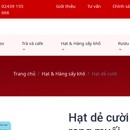
02439 155
Giới thiệu
Tư vấn
Chính sá
666
ẹo
Trà và cafe
Hạt & Hàng sấy khô
Rượu
Trang chủ
Hạt & Hàng sấy khô
Hạt dẻ cười
Hạt dẻ cườ