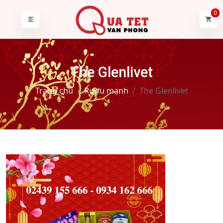
0
The Glenlivet
Trang chủ
Rượu mạnh
The Glenlivet